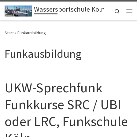
Wassersportschule Köln
Zum Inhalt springen
Search
Me
Start
»
Funkausbildung
Funkausbildung
UKW-Sprechfunk
Funkkurse SRC / UBI
oder LRC, Funkschule